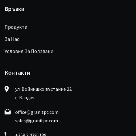
Връзки
Продукти
За Нас
Условия За Ползване
Контакти
ул. Войнишко въстание 22
с. Владая
office@granitpc.com
sales@granitpc.com
+359 2 4391189