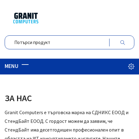
ЗА НАС
Granit Computers е търговска марка на СДНИКС ЕООД и
СтендБайт ЕООД. С гордост можем да заявим, че
СтендБайт има десетгодишен професионален опит в
областта на ИТ консултирането и услугите. Нашите