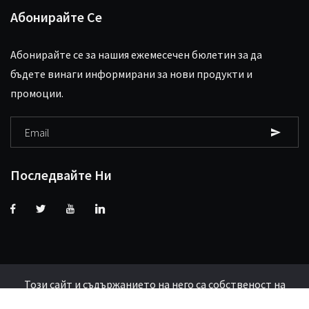
Абонирайте Се
Абонирайте се за нашия ежемесечен бюлетин за да
бъдете винаги информирани за нови продукти и
промоции.
Последвайте Ни
Този сайт и съдържанието на него са собственост на
СтендБайт ЕООД и са обект на авторско право.