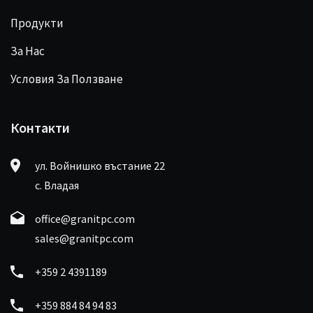
Продукти
За Нас
Условия За Ползване
Контакти
ул. Войнишко въстание 22
с. Владая
office@granitpc.com
sales@granitpc.com
+359 2 4391189
+359 884 84 94 83