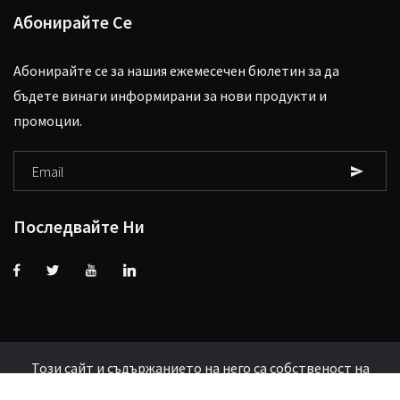
Абонирайте Се
Абонирайте се за нашия ежемесечен бюлетин за да
бъдете винаги информирани за нови продукти и
промоции.
Последвайте Ни
Този сайт и съдържанието на него са собственост на
СтендБайт ЕООД и са обект на авторско право.