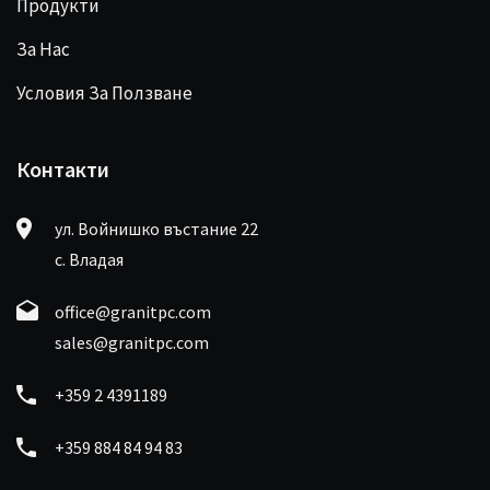
Продукти
За Нас
Условия За Ползване
Контакти
ул. Войнишко въстание 22
с. Владая
office@granitpc.com
sales@granitpc.com
+359 2 4391189
+359 884 84 94 83