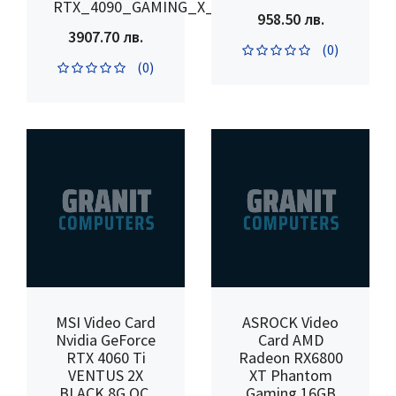
RTX_4090_GAMING_X_TRIO_24G
958.50 лв.
3907.70 лв.
(0)
(0)
MSI Video Card
ASROCK Video
Nvidia GeForce
Card AMD
RTX 4060 Ti
Radeon RX6800
VENTUS 2X
XT Phantom
BLACK 8G OC,
Gaming 16GB