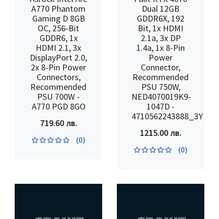
A770 Phantom
Dual 12GB
Gaming D 8GB
GDDR6X, 192
OC, 256-Bit
Bit, 1x HDMI
GDDR6, 1x
2.1a, 3x DP
HDMI 2.1, 3x
1.4a, 1x 8-Pin
DisplayPort 2.0,
Power
2x 8-Pin Power
Connector,
Connectors,
Recommended
Recommended
PSU 750W,
PSU 700W -
NED4070019K9-
A770 PGD 8GO
1047D -
4710562243888_3Y
719.60 лв.
1215.00 лв.
(0)
(0)