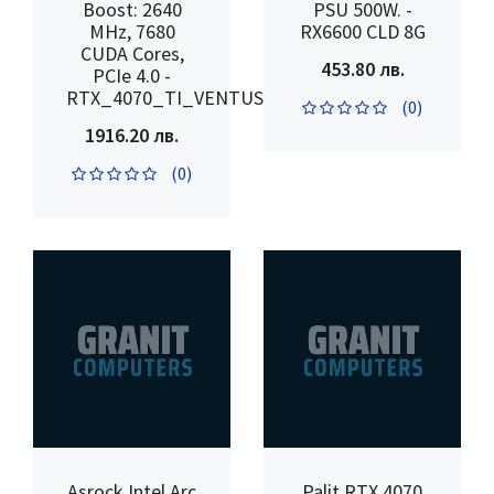
Boost: 2640
PSU 500W. -
MHz, 7680
RX6600 CLD 8G
CUDA Cores,
453.80 лв.
PCIe 4.0 -
RTX_4070_TI_VENTUS_3X_12G_OC
(0)
1916.20 лв.
(0)
Asrock Intel Arc
Palit RTX 4070