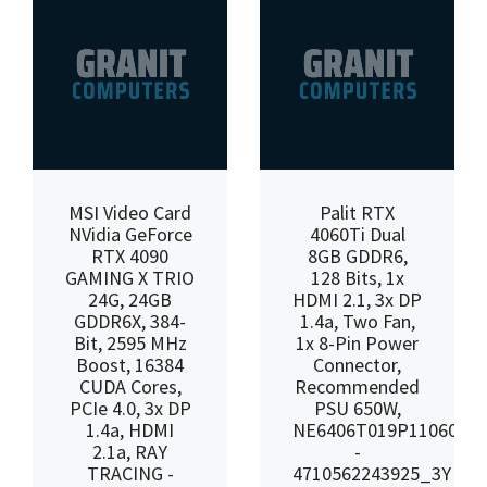
MSI Video Card
Palit RTX
NVidia GeForce
4060Ti Dual
RTX 4090
8GB GDDR6,
GAMING X TRIO
128 Bits, 1x
24G, 24GB
HDMI 2.1, 3x DP
GDDR6X, 384-
1.4a, Two Fan,
Bit, 2595 MHz
1x 8-Pin Power
Boost, 16384
Connector,
CUDA Cores,
Recommended
PCIe 4.0, 3x DP
PSU 650W,
1.4a, HDMI
NE6406T019P11060D
2.1a, RAY
-
TRACING -
4710562243925_3Y