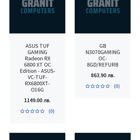
ASUS TUF
GB
GAMING
N3070GAMING
Radeon RX
OC-
6800 XT OC
8GD/REFURB
Edition - ASUS-
863.90 лв.
VC-TUF-
RX6800XT-
(0)
O16G
1149.00 лв.
(0)