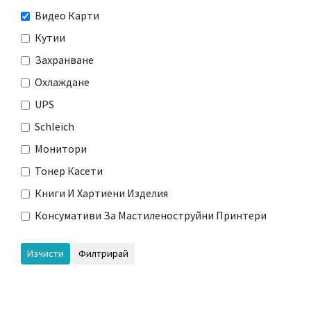
Видео Карти
Кутии
Захранване
Охлаждане
UPS
Schleich
Монитори
Тонер Касети
Книги И Хартиени Изделия
Консумативи За Мастиленоструйни Принтери
Изчисти
Филтрирай