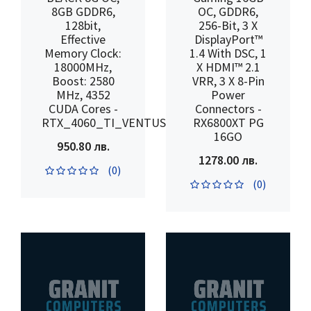
8GB GDDR6,
OC, GDDR6,
128bit,
256-Bit, 3 X
Effective
DisplayPort™
Memory Clock:
1.4 With DSC, 1
18000MHz,
X HDMI™ 2.1
Boost: 2580
VRR, 3 X 8-Pin
MHz, 4352
Power
CUDA Cores -
Connectors -
RTX_4060_TI_VENTUS_2X_BLACK_8G_OC
RX6800XT PG
16GO
950.80 лв.
1278.00 лв.
(0)
(0)