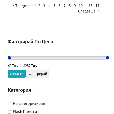
Предишна
1
...
2
3
4
5
6
7
8
9
10
16
17
Следваща
Филтрирай По Цена
Изчисти
Филтрирай
Категория
Некатегоризиран
Flash Памети